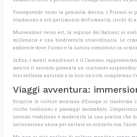
Proseguendo verso la penisola iberica, i Pirenei si
conducono a siti patrimonio dell’umanità, ricchi di a
Muovendosi verso est, la regione dei Balcani si svel
millenarie e una biodiversità straordinaria. Le cim
ambiente dove l’uomo e la natura coesistono in armo
Infine, i monti scandinavi e il Caucaso rappresentano
mentre il secondo presenta un contrasto sorprendente 
loro bellezza naturale e la loro unicità, completano 
Viaggi avventura: immersio
Scoprire le culture montane d’Europa si trasforma i
ricche tradizioni e paesaggi mozzafiato. L’esperien
unendo tradizione e modernità in una pratica che ha
un’occasione unica per entrare in contatto con l’aute
Ma non si può parlare di cultura montana senza menz