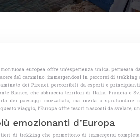
a montuosa europea offre un’esperienza unica, permeata da
piacere del cammino, immergendosi in percorsi di trekking a
minato dei Pirenei, percorribili da esperti e principianti
nte Bianco, che abbraccia territori di Italia, Francia e S
erta dei paesaggi mozzafiato, ma invita a sprofondare ne
questo viaggio, l’Europa offre tesori nascosti da svelare, un
 più emozionanti d’Europa
tieri di trekking che permettono di immergersi completa