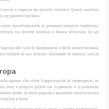
toria e coperta da antichi sentieri. Questi sentieri
di un passato lontano.
ontuose incontaminate, si possono scoprire tradizioni
entura tra foreste secolari e fauna selvatica, in un
fascino del sole di mezzanotte e delle aurore boreali,
ti vallate al suo interno. Entrambe le regioni, con la
uropa
ello spazio che offre l’opportunità di immergersi in
n vero e proprio ponte tra il passato e il presente,
stesso modo, le feste popolari montane costituiscono
vialità e festa.
tte di scoprire sapori unici e ricette tradizionali,