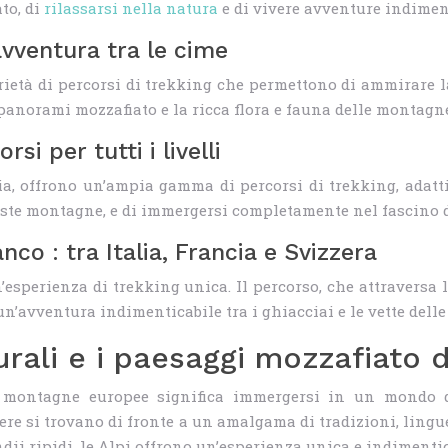
to, di
rilassarsi nella natura
e di vivere avventure indiment
avventura tra le cime
ietà di percorsi di trekking che permettono di ammirare la 
a panorami mozzafiato e la ricca flora e fauna delle montagn
rsi per tutti i livelli
a, offrono un’ampia gamma di percorsi di trekking, adatti a
este montagne, e di immergersi completamente nel fascino 
co : tra Italia, Francia e Svizzera
’esperienza di trekking unica. Il percorso, che attraversa l’
un’avventura indimenticabile tra i ghiacciai e le vette delle
turali e i paesaggi mozzafiato
e montagne europee significa immergersi in un mondo di
enere si trovano di fronte a un amalgama di tradizioni, li
endii ripidi, le Alpi offrono un’esperienza unica e indimentic