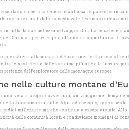
 presentano come una catena montuosa imponente, ricca di s
rte rupestre e architettura medievale, testimoni silenziosi 
a in tutta la sua bellezza selvaggia. Qui, tra le catene m
e dei Carpazi, per esempio, offrono un’opportunità di avv
nia.
 due estremi affascinanti del continente. Il primo offre il 
tra le nevi eterne delle sue cime più alte e le lussureggian
l’esperienza dell’esploratore delle montagne europee.
ne nelle culture montane d’E
n una vera e propria avventura, un viaggio nel tempo e n
za della transumanza nelle Alpi, ad esempio, rappresenta u
 radici millenarie ma che continua a essere attuale. Allo 
nticità delle comunità locali e condividere momenti di convi
ionare l’arte culinaria delle montagne europee, che perme