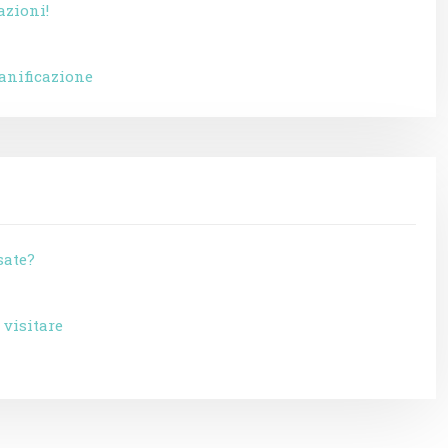
azioni!
ianificazione
sate?
 visitare