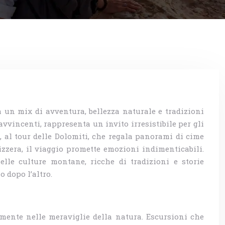
 un mix di avventura, bellezza naturale e tradizioni
vvincenti, rappresenta un invito irresistibile per gli
, al tour delle Dolomiti, che regala panorami di cime
vizzera, il viaggio promette emozioni indimenticabili.
lle culture montane, ricche di tradizioni e storie
o dopo l’altro.
mente nelle meraviglie della natura. Escursioni che