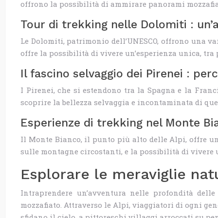
offrono la possibilità di ammirare panorami mozzafia
Tour di trekking nelle Dolomiti : un’
Le Dolomiti, patrimonio dell’UNESCO, offrono una var
offre la possibilità di vivere un’esperienza unica, tr
Il fascino selvaggio dei Pirenei : perco
I Pirenei, che si estendono tra la Spagna e la Franci
scoprire la bellezza selvaggia e incontaminata di qu
Esperienze di trekking nel Monte Bian
Il Monte Bianco, il punto più alto delle Alpi, offre un
sulle montagne circostanti, e la possibilità di vivere 
Esplorare le meraviglie na
Intraprendere un’avventura nelle profondità dell
mozzafiato. Attraverso le Alpi, viaggiatori di ogni g
sfidano il cielo, a pittoreschi villaggi arroccati su p