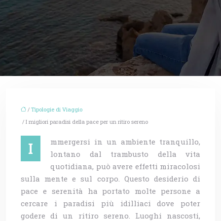
/
Tipologie di Viaggio
/ I migliori paradisi della pace per un ritiro sereno
mmergersi in un ambiente tranquillo,
I
lontano dal trambusto della vita
quotidiana, può avere effetti miracolosi
sulla mente e sul corpo. Questo desiderio di
pace e serenità ha portato molte persone a
cercare i paradisi più idilliaci dove poter
godere di un ritiro sereno. Luoghi nascosti,